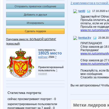
2 комплиментов в гостевой 
Отправить приватное сообщение
taniti
17.10.2020 в 
Добавить в друзья
Здравствуйте! Обла
Просьба оплатить 
Игнорировать
оплаты, если не ус
Просьба не подводи
www.nn.ru/community
Сделать подарок
kentucky
23.08.20
Покупаем вместе: БОЛЬШОЙ ШОПИНГ
ПРИГЛАШАЮ!!!
(взрослый)
Сбор заказов до 16
популярность:
Распродажа!
18025 место
www.nn.ru/community/
рейтинг
2584
?
Сбор заказов до 27.
www.nn.ru/community/
Привилегированный
пользователь
5
Пожалуйста, если В
уровня
мое сообщение.
Спасибо за пониман
Вы не авторизованы! Чтоб
Статистика портрета:
сейчас просматривают портрет - 0
зарегистрированные пользователи
Метки лидеров
посетившие портрет за 7 дней - 0